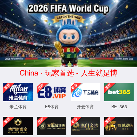
FUN88乐天使·(中国集团)品牌
公司-官方网站