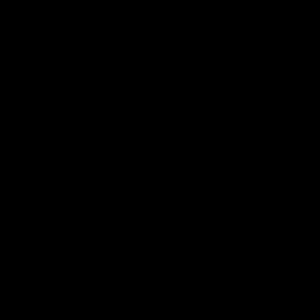
首页
产品与应用